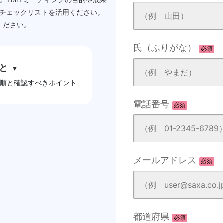
。1on1ミーティングの目的や成果
チェックリストを活用ください。
ください。
氏（ふりがな）
必須
と
▼
手順と確認すべきポイント
電話番号
必須
メールアドレス
必須
都道府県
必須