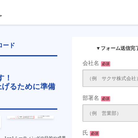
新着あり
ロード
▼フォーム送信完
会社名
必須
！
す！
上げるために準備
部署名
必須
氏
必須