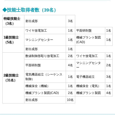
◆技能士取得者数（39名）
特級技能士
射出成形
3名
（3名）
ワイヤ放電加工
1名
平面研削盤
1名
1級技能士
機械プラント製図
マシニングセンター
1名
1名
（5名）
(CAD)
射出成形
1名
数値制御形彫り放電加工
2名
ワイヤ放電加工
1名
マシニングセンタ
平面研削盤
4名
2名
ー
電気機器組立（シーケンス
2級技能士
1名
電子機器組立
3名
制御）
（31名）
機械保全（機械）
1名
機械保全（電気）
1名
機械プラント製図(CAD)
2名
機械プラント製図
4名
射出成形
10名