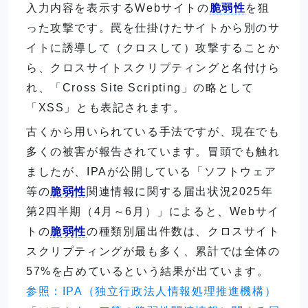
入力内容を表示するWebサイトの
脆弱性
を狙
った攻撃です。罠を仕掛けたサイトから別のサ
イトに誘導して（クロスして）攻撃することか
ら、クロスサイトスクリプティングと名付けら
れ、「Cross Site Scripting」の略として
「XSS」とも表記されます。
古くから用いられている手法ですが、現在でも
多くの被害が報告されています。冒頭でも触れ
ましたが、IPAが公開している「ソフトウェア
等の
脆弱性
関連情報に関する届出状況2025年
第2四半期（4月～6月）」によると、Webサイ
トの
脆弱性
の種類別届出件数は、クロスサイト
スクリプティングが最も多く、累計では全体の
57%を占めているという結果が出ています。
参照：IPA（独立行政法人情報処理推進機構）