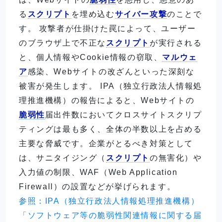
る
スクリプト
を埋め込む
サイバー攻撃
のことで
す。 攻撃者が仕掛けた罠によって、ユーザー
のブラウザ上で不正な
スクリプト
が実行される
と、個人情報やCookie情報の窃取、
マルウェ
ア
感染、Webサイトの改ざんといった深刻な
被害が発生します。 IPA（独立行政法人情報処
理推進機構）の報告によると、Webサイトの
脆弱性
届出件数においてクロスサイトスクリプ
ティングは最も多く、全体の半数以上を占める
主要な脅威です。企業がとるべき対策として
は、サニタイジング（
スクリプト
の無害化）や
入力値の制限、WAF（Web Application
Firewall）の設置などが挙げられます。
参照：IPA（独立行政法人情報処理推進機構）
「ソフトウェア等の脆弱性関連情報に関する届