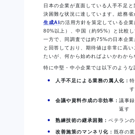
日本の企業が直面している人手不足と
決困難な状況に達しています。総務省
生成AI
の活用方針を策定している企業は
80%以上）、中国（約95%）と比較
一方で、同調査では約75%の日本企業
と回答しており、期待値は非常に高い
たいが、何から始めればよいかわから
特に中堅・中小企業では以下のような
人手不足による業務の属人化：
会議や資料作成の非効率：
議事録
返す
熟練技術の継承困難：
ベテラン
改善施策のマンネリ化：
既存の